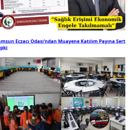
amsun Eczacı Odası’ndan Muayene Katılım Payına Sert
epki