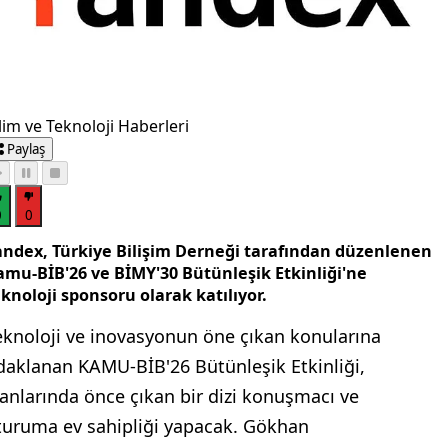
lim ve Teknoloji Haberleri
Paylaş
0
0
andex, Türkiye Bilişim Derneği tarafından düzenlenen
amu-BİB'26 ve BİMY'30 Bütünleşik Etkinliği'ne
knoloji sponsoru olarak katılıyor.
eknoloji ve inovasyonun öne çıkan konularına
daklanan KAMU-BİB'26 Bütünleşik Etkinliği,
lanlarında önce çıkan bir dizi konuşmacı ve
turuma ev sahipliği yapacak. Gökhan