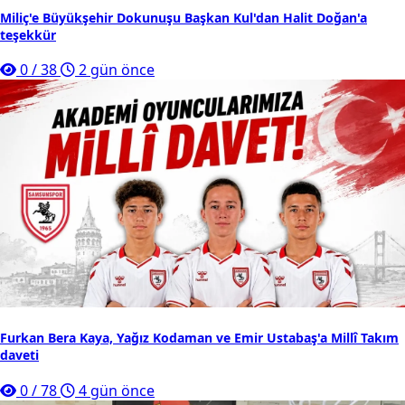
Miliç'e Büyükşehir Dokunuşu Başkan Kul'dan Halit Doğan'a
teşekkür
0
/
38
2 gün önce
Furkan Bera Kaya, Yağız Kodaman ve Emir Ustabaş'a Millî Takım
daveti
0
/
78
4 gün önce