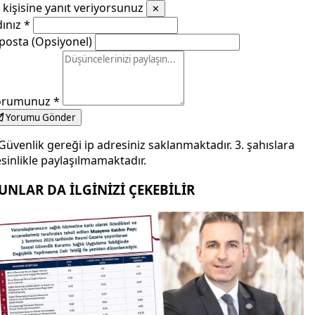
kişisine yanıt veriyorsunuz
✕
dınız
*
posta (Opsiyonel)
orumunuz
*
Yorumu Gönder
Güvenlik gereği ip adresiniz saklanmaktadır. 3. şahıslara
sinlikle paylaşılmamaktadır.
UNLAR DA İLGİNİZİ ÇEKEBİLİR