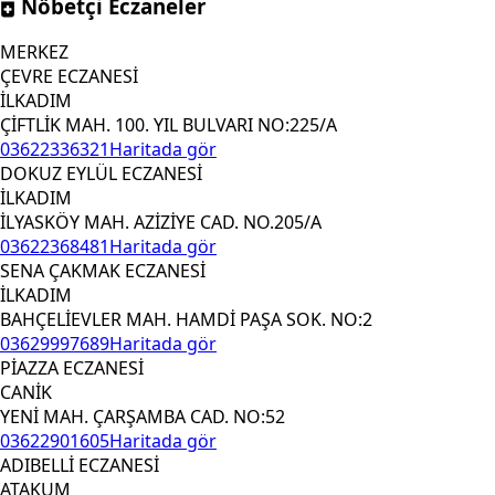
Nöbetçi Eczaneler
MERKEZ
ÇEVRE ECZANESİ
İLKADIM
ÇİFTLİK MAH. 100. YIL BULVARI NO:225/A
03622336321
Haritada gör
DOKUZ EYLÜL ECZANESİ
İLKADIM
İLYASKÖY MAH. AZİZİYE CAD. NO.205/A
03622368481
Haritada gör
SENA ÇAKMAK ECZANESİ
İLKADIM
BAHÇELİEVLER MAH. HAMDİ PAŞA SOK. NO:2
03629997689
Haritada gör
PİAZZA ECZANESİ
CANİK
YENİ MAH. ÇARŞAMBA CAD. NO:52
03622901605
Haritada gör
ADIBELLİ ECZANESİ
ATAKUM