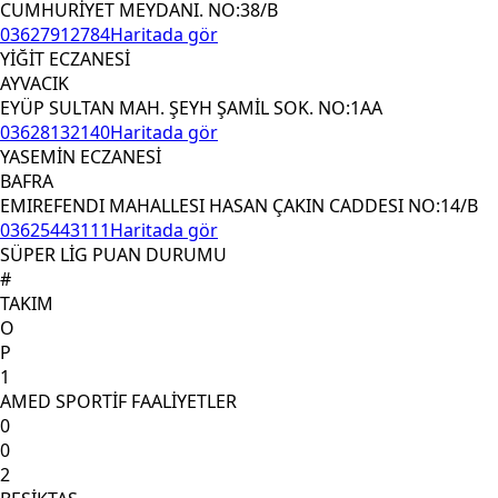
CUMHURİYET MEYDANI. NO:38/B
03627912784
Haritada gör
YİĞİT ECZANESİ
AYVACIK
EYÜP SULTAN MAH. ŞEYH ŞAMİL SOK. NO:1AA
03628132140
Haritada gör
YASEMİN ECZANESİ
BAFRA
EMIREFENDI MAHALLESI HASAN ÇAKIN CADDESI NO:14/B
03625443111
Haritada gör
SÜPER LİG PUAN DURUMU
#
TAKIM
O
P
1
AMED SPORTİF FAALİYETLER
0
0
2