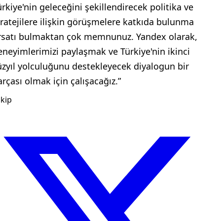
ürkiye'nin geleceğini şekillendirecek politika ve
tratejilere ilişkin görüşmelere katkıda bulunma
ırsatı bulmaktan çok memnunuz. Yandex olarak,
eneyimlerimizi paylaşmak ve Türkiye'nin ikinci
üzyıl yolculuğunu destekleyecek diyalogun bir
arçası olmak için çalışacağız.”
kip