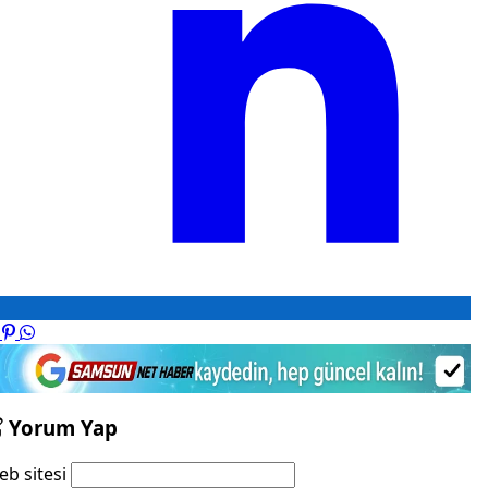
Yorum Yap
b sitesi