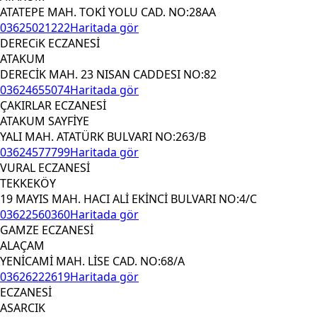
ATATEPE MAH. TOKİ YOLU CAD. NO:28AA
03625021222
Haritada gör
DERECiK ECZANESİ
ATAKUM
DERECİK MAH. 23 NISAN CADDESI NO:82
03624655074
Haritada gör
ÇAKIRLAR ECZANESİ
ATAKUM SAYFİYE
YALI MAH. ATATÜRK BULVARI NO:263/B
03624577799
Haritada gör
VURAL ECZANESİ
TEKKEKÖY
19 MAYIS MAH. HACI ALİ EKİNCİ BULVARI NO:4/C
03622560360
Haritada gör
GAMZE ECZANESİ
ALAÇAM
YENİCAMİ MAH. LİSE CAD. NO:68/A
03626222619
Haritada gör
ECZANESİ
ASARCIK