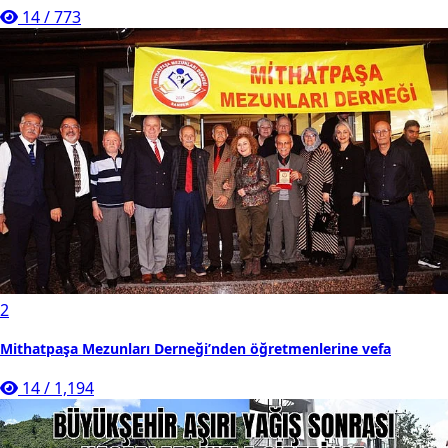
14
/
773
2
Mithatpaşa Mezunları Derneği’nden öğretmenlerine vefa
14
/
1,194