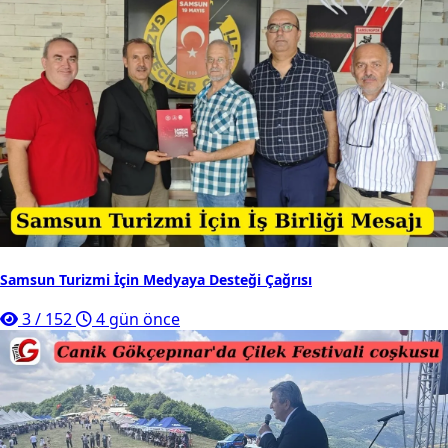
Samsun Turizmi İçin Medyaya Desteği Çağrısı
3
/
152
4 gün önce