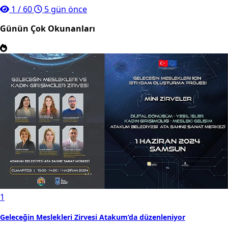
1
/
60
5 gün önce
Günün Çok Okunanları
1
Geleceğin Meslekleri Zirvesi Atakum’da düzenleniyor