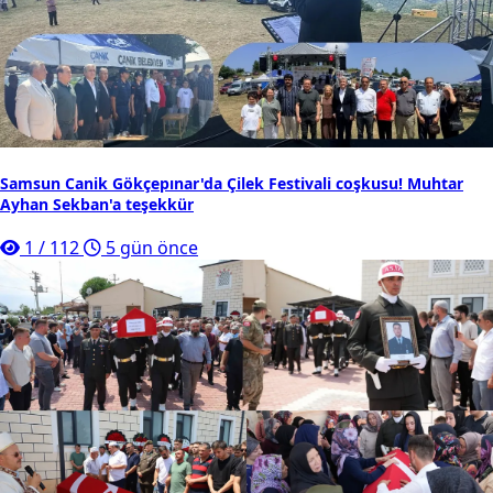
Samsun Canik Gökçepınar'da Çilek Festivali coşkusu! Muhtar
Ayhan Sekban'a teşekkür
1
/
112
5 gün önce