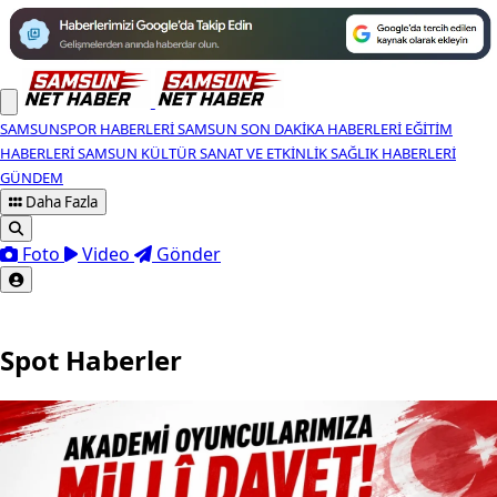
SAMSUNSPOR HABERLERI
SAMSUN SON DAKIKA HABERLERI
EĞITIM
HABERLERI
SAMSUN KÜLTÜR SANAT VE ETKINLIK
SAĞLIK HABERLERI
GÜNDEM
Daha Fazla
Foto
Video
Gönder
Spot Haberler