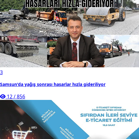
3
Samsun'da yağış sonrası hasarlar hızla gideriliyor
12
/
856