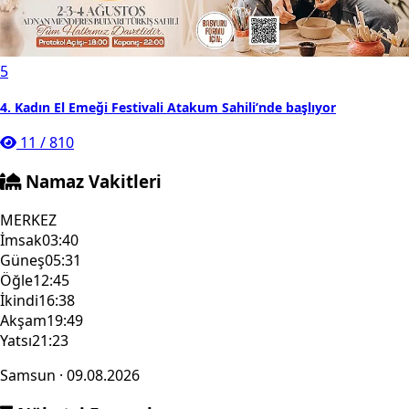
5
4. Kadın El Emeği Festivali Atakum Sahili’nde başlıyor
11
/
810
Namaz Vakitleri
MERKEZ
İmsak
03:40
Güneş
05:31
Öğle
12:45
İkindi
16:38
Akşam
19:49
Yatsı
21:23
Samsun · 09.08.2026