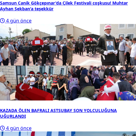
Samsun Canik Gökçepınar'da Çilek Festivali coşkusu! Muhtar
Ayhan Sekban'a teşekkür
4 gün önce
KAZADA ÖLEN BAFRALI ASTSUBAY SON YOLCULUĞUNA
UĞURLANDI
4 gün önce