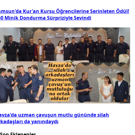
amsun'da Kur'an Kursu Öğrencilerine Serinleten Ödül!
50 Minik Dondurma Sürpriziyle Sevindi
avza'da uzman çavuşun mutlu gününde silah
rkadaşları da yanındaydı
Son Eklenenler