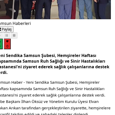
amsun Haberleri
Paylaş
0
0
eni Sendika Samsun Şubesi, Hemşireler Haftası
apsamında Samsun Ruh Sağlığı ve Sinir Hastalıkları
astanesi’ni ziyaret ederek sağlık çalışanlarına destek
rdi.
msun Haber - Yeni Sendika Samsun Şubesi, Hemşireler
ftası kapsamında Samsun Ruh Sağlığı ve Sinir Hastalıkları
stanesi’ni ziyaret ederek sağlık çalışanlarına destek verdi.
be Başkanı İlhan Öksüz ve Yönetim Kurulu Üyesi Elvan
kan Arıkan tarafından gerçekleştirilen ziyarette, hemşirelere
ranfil takdim edildi ve sahadaki talepler dinlendi.