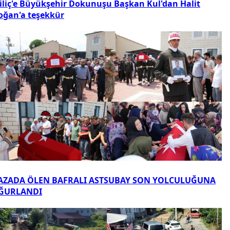
iliç'e Büyükşehir Dokunuşu Başkan Kul'dan Halit
oğan'a teşekkür
AZADA ÖLEN BAFRALI ASTSUBAY SON YOLCULUĞUNA
ĞURLANDI