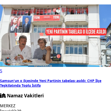
5
Samsun'un o ilçesinde Yeni Partinin tabelası asıldı: CHP İlçe
Teşkilatında Toplu İstifa
Namaz Vakitleri
MERKEZ