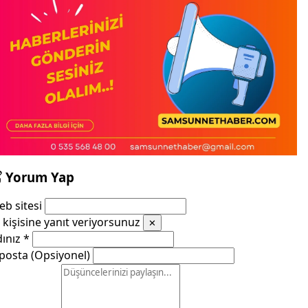
Yorum Yap
b sitesi
kişisine yanıt veriyorsunuz
✕
dınız
*
posta (Opsiyonel)