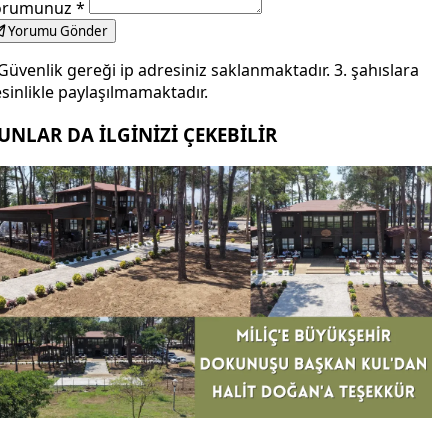
orumunuz
*
Yorumu Gönder
Güvenlik gereği ip adresiniz saklanmaktadır. 3. şahıslara
sinlikle paylaşılmamaktadır.
UNLAR DA İLGİNİZİ ÇEKEBİLİR